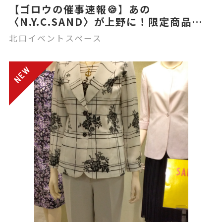
【ゴロウの催事速報🍪】あの
〈N.Y.C.SAND〉が上野に！限定商品も
登場？！🍑☕
北口イベントスペース