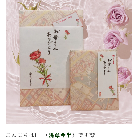
こんにちは❗
〈
浅草今半
〉
です
🐮