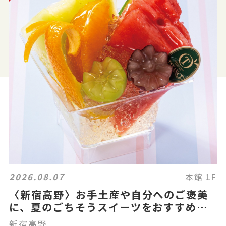
2026.08.07
本館 1F
〈新宿高野〉お手土産や自分へのご褒美
に、夏のごちそうスイーツをおすすめ🩵
💛
新宿高野