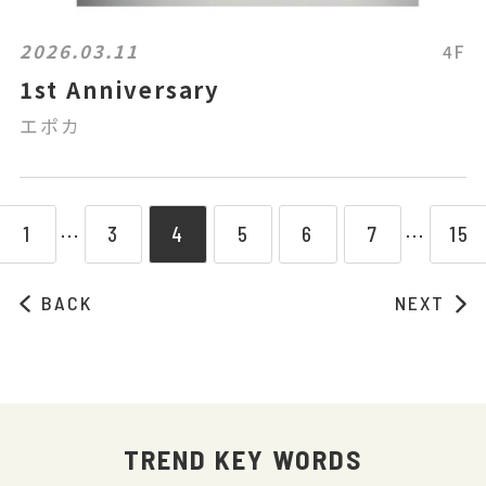
2026.03.11
4F
1st Anniversary
エポカ
1
3
4
5
6
7
15
⋯
⋯
BACK
NEXT
TREND KEY WORDS