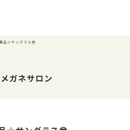
需品☆サングラス😎
店メガネサロン