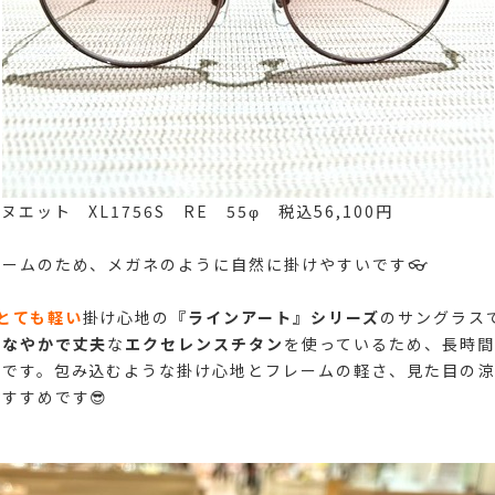
エット XL1756S RE 55φ 税込56,100円
ームのため、メガネのように自然に掛けやすいです👓
とても軽い
掛け心地の
『
ラインア
ート』シリーズ
のサングラス
しなやかで丈夫
な
エクセレンスチタン
を使っているため、
長時間
長です。包み込むような掛け心地とフレームの軽さ、見た目の涼
すすめです😎