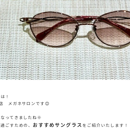
ちは！
店 メガネサロンです😊
なってきましたね🌞
おすすめサングラス
に過ごすための、
をご紹介いたします！