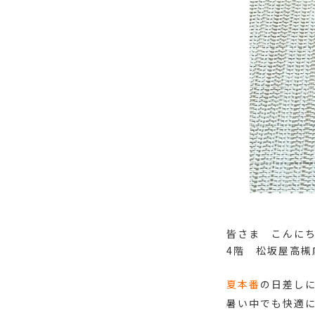
皆さま こんに
4階 松坂屋高槻
夏本番
の日差しに
暑い中でも快適