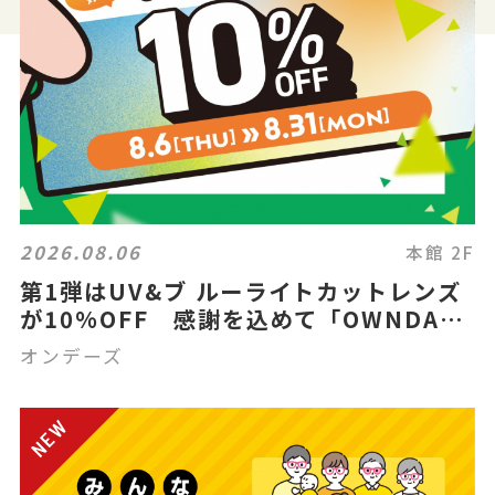
2026.08.06
本館 2F
第1弾はUV&ブ ルーライトカットレンズ
が10%OFF 感謝を込めて「OWNDAYS
THANK YOU FESTA」スタート!
オンデーズ