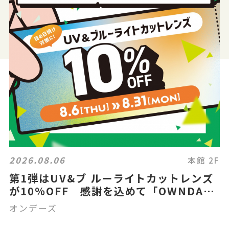
2026.08.06
本館 2F
第1弾はUV&ブ ルーライトカットレンズ
が10%OFF 感謝を込めて「OWNDAYS
THANK YOU FESTA」スタート!
オンデーズ