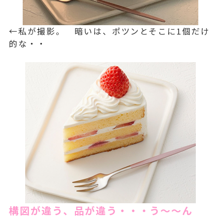
←私が撮影。 暗いは、ポツンとそこに1個だけ
的な・・
構図が違う、品が違う・・・う～～ん