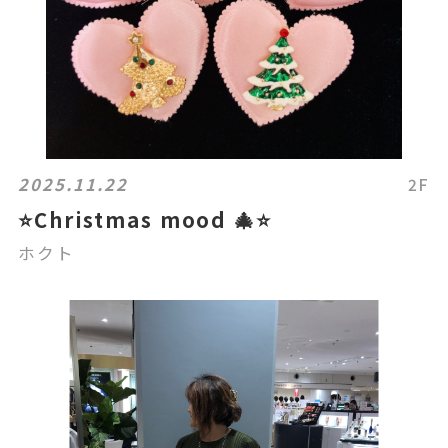
2025.11.22
2F
⭐️Christmas mood 🎄⭐️
ホクト