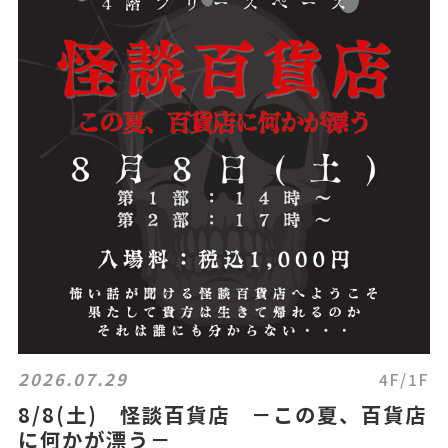
2026.07.29
4F/1F
8/8(土) 怪談百貨店 －この夏、百貨店
に何かが漂う－