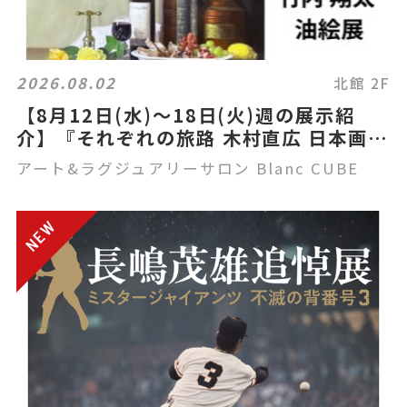
2026.08.02
北館 2F
【8月12日(水)～18日(火)週の展示紹
介】『それぞれの旅路 木村直広 日本画
展』『竹内 翔太 油絵展』
アート&ラグジュアリーサロン Blanc CUBE