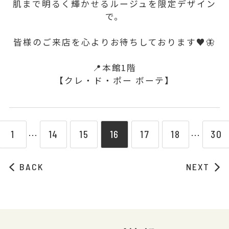
肌まで明るく輝かせるルージュを限定デザイン
で。
皆様のご来店を心よりお待ちしております♥🦋
📍本館1階
【クレ・ド・ポー ボーテ】
1
14
15
16
17
18
30
⋯
⋯
BACK
NEXT