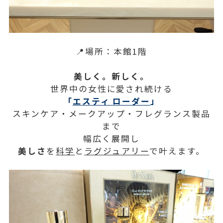
📍場所：本館1階
美しく。新しく。
世界中の女性に愛され続ける
「
エスティ ローダー
」
スキンケア・メークアップ・フレグランス製品
まで
幅広く展開し
美しさ
を
科学
と
ラグジュアリー
で叶えます。