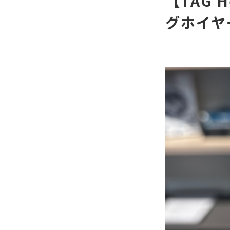
【TAG 
グホイヤー