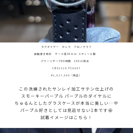
タグホイヤー カレラ クロノグラフ
自動巻き時計 ケース径39mm スティール製
パワーリザーブ80時間 100m防水
CBS2219.FC6607
¥1,017,500（税込）
この洗練されたサンレイ加工サテン仕上げの
スモーキーパープル パープルのダイヤルに
ちゅるんとしたグラスケースが本当に美しい…💜
パープル好きとしては見逃せない1本です🤩
試着イメージはこちら！