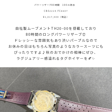
パワーリザーブ80時間 100m防水
CBS2219.FC6607
¥1,017,500（税込）
自社製ムーブメントTH20-00を搭載しており
80時間のロングパワーリザーブ⏰
ドレッシーな雰囲気もあり渋いパープルなので
お休みの日はもちろん写真のようなカラースーツにも
ぴったりですよ♪秋のおでかけの相棒にぜひ、
ラグジュアリー感溢れるタグホイヤーを🍂✨