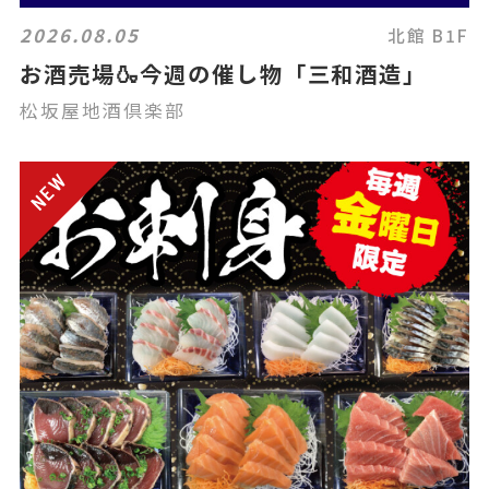
2026.08.05
北館 B1F
お酒売場🍶今週の催し物「三和酒造」
松坂屋地酒倶楽部