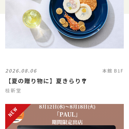
2026.08.06
本館 B1F
【夏の贈り物に】夏きらり🎐
桂新堂