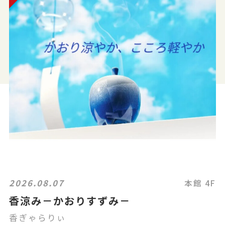
2026.08.07
本館 4F
香涼み－かおりすずみ－
香ぎゃらりぃ