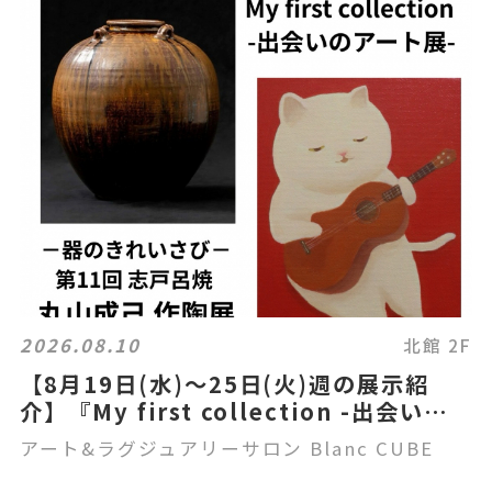
2026.08.10
北館 2F
【8月19日(水)～25日(火)週の展示紹
介】『My first collection -出会いのア
ート展』『－器のきれいさび－第11回 志
アート&ラグジュアリーサロン Blanc CUBE
戸呂焼 丸山成己 作陶展』