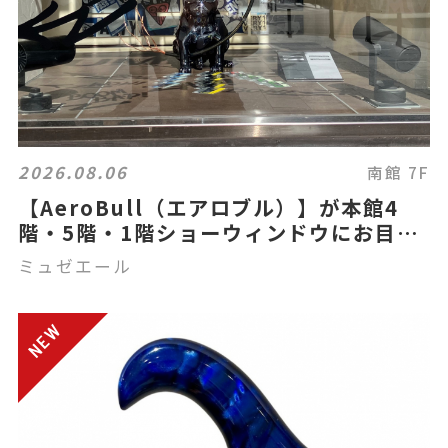
2026.08.06
南館 7F
【AeroBull（エアロブル）】が本館4
階・5階・1階ショーウィンドウにお目見
え☆
ミュゼエール