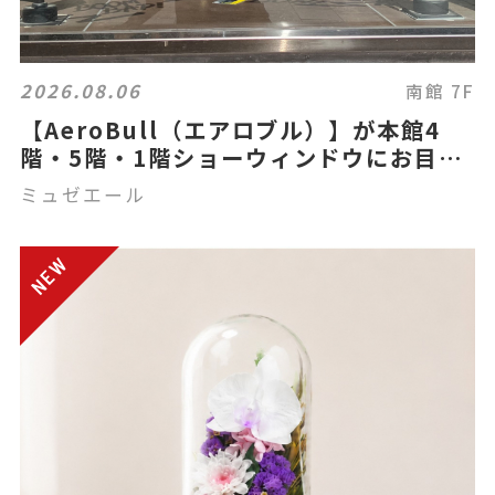
2026.08.06
南館 7F
【AeroBull（エアロブル）】が本館4
階・5階・1階ショーウィンドウにお目見
え☆
ミュゼエール