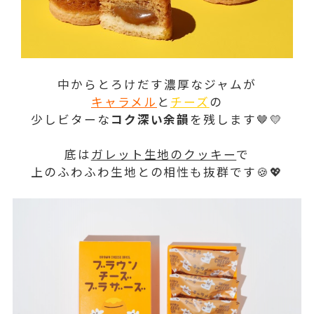
中からとろけだす濃厚なジャムが
キャラメル
と
チーズ
の
少しビターな
コク深い余韻
を残します🤎💛
底は
ガレット生地のクッキー
で
上のふわふわ生地との相性も抜群です🍪💖