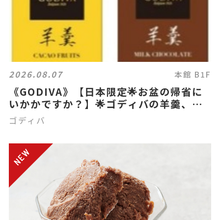
2026.08.07
本館 B1F
《GODIVA》【日本限定🌟お盆の帰省に
いかかですか？】🌟ゴディバの羊羹、注
目です👀
ゴディバ