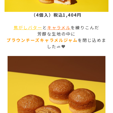
（4個入）税込1,404円
焦がしバター
と
キャラメル
を練りこんだ
芳醇な生地の中に
ブラウンチーズキャラメルジャム
を閉じ込めま
した🧈🧡