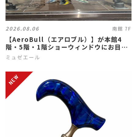
2026.08.06
南館 7F
【AeroBull（エアロブル）】が本館4
階・5階・1階ショーウィンドウにお目見
え☆
ミュゼエール