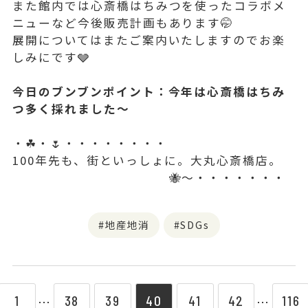
また館内では心斎橋はちみつを使ったコラボメ
ニューなど今後販売計画もあります🤭
展開についてはまたご案内いたしますのでお楽
しみにです🩶
今日のブンブンポイント：今年は心斎橋はちみ
つ多く採れました〜
・☘・🌷・・・・・・・・
100年先も、街といっしょに。大丸心斎橋店。
🐝〜・・・・・・・
地産地消
SDGs
1
38
39
40
41
42
116
⋯
⋯