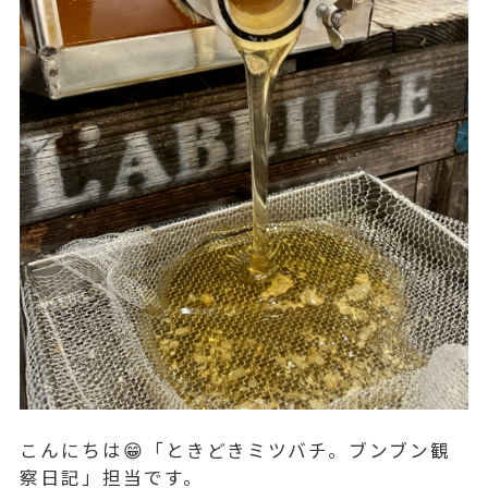
こんにちは😁「ときどきミツバチ。ブンブン観
察日記」担当です。