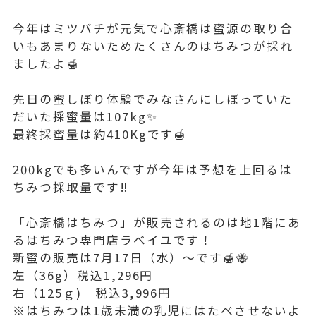
今年はミツバチが元気で心斎橋は蜜源の取り合
いもあまりないためたくさんのはちみつが採れ
ましたよ🍯
先日の蜜しぼり体験でみなさんにしぼっていた
だいた採蜜量は107kg✨
最終採蜜量は約410Kgです🍯
200kgでも多いんですが今年は予想を上回るは
ちみつ採取量です‼️
「心斎橋はちみつ」が販売されるのは地1階にあ
るはちみつ専門店ラベイユです！
新蜜の販売は7月17日（水）〜です🍯🐝
左（36g）税込1,296円
右（125ｇ) 税込3,996円
※はちみつは1歳未満の乳児にはたべさせないよ