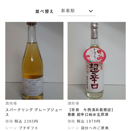
並べ替え
酒売場
酒売場
スパークリング グレープジュー
【奈良 今西清兵衛商店】
ス
春鹿 超辛口純米生原酒
価格
税込 2365円
価格
税込 1870円
シーン
プチギフト
シーン
自分へのご褒美