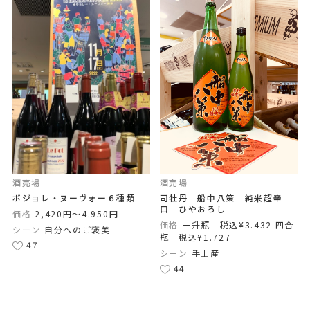
酒売場
酒売場
ボジョレ・ヌーヴォー６種類
司牡丹 船中八策 純米超辛
口 ひやおろし
価格
2,420円〜4.950円
価格
一升瓶 税込¥3.432 四合
シーン
自分へのご褒美
瓶 税込¥1.727
47
シーン
手土産
44