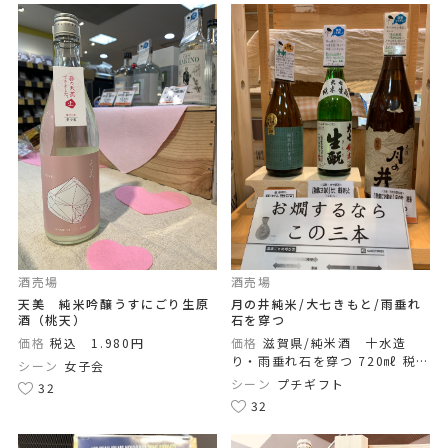
酒売場
酒売場
天美 純米吟醸うすにごり生原
月の井純米/大七きもと/雨垂れ
酒（桃天）
石を穿つ
価格
税込 1.980円
価格
滋賀県/純米酒 十水造
り・雨垂れ石を穿つ 720㎖ 税
シーン
女子会
込1.760円 ◆茨城/月の井 純
シーン
プチギフト
32
米酒 1800㎖ 税込2.970円
32
◆福島県/大七 純米生酛 720
㎖ 税込1.390円