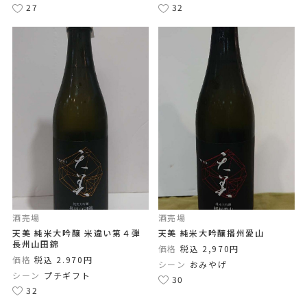
27
32
酒売場
酒売場
天美 純米大吟醸 米違い第４弾
天美 純米大吟醸播州愛山
長州山田錦
価格
税込 2,970円
価格
税込 2.970円
シーン
おみやげ
シーン
プチギフト
30
32