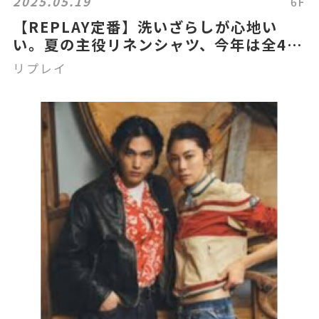
2025.05.19
6F
【REPLAY定番】洗いざらしが心地い
い。夏の主役リネンシャツ、今年は全4色
展開！
リプレイ