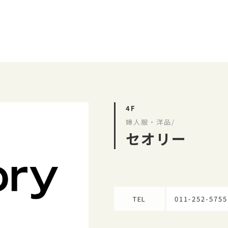
4F
婦人服・洋品/
セオリー
TEL
011-252-5755