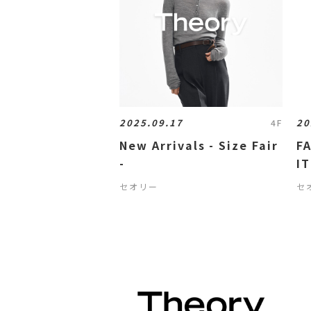
2025.09.17
20
4F
New Arrivals - Size Fair
F
-
I
セオリー
セ