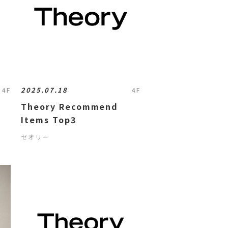
2025.07.18
4F
4F
Theory Recommend
Items Top3
セオリー