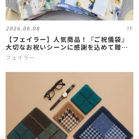
2026.06.08
7F
【フェイラー】人気商品！『ご祝儀袋』
大切なお祝いシーンに感謝を込めて贈り
ませんか✨
フェイラー