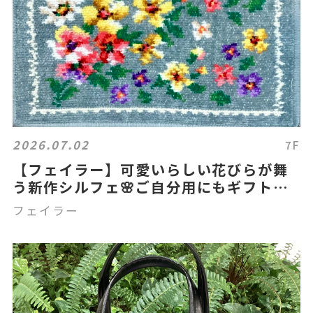
2026.07.02
7F
【フェイラー】可愛いらしい花びらが舞
う新作シルフェ🌸ご自分用にもギフトに
もオススメです✨
フェイラー