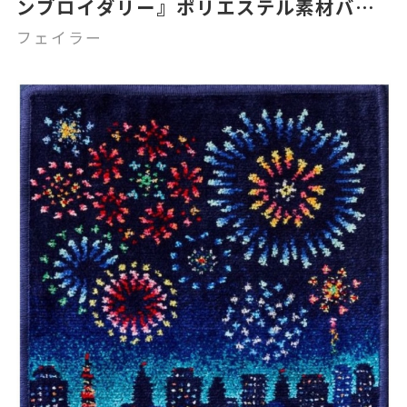
ンブロイダリー』ポリエステル素材バッ
グのご紹介です🌼
フェイラー