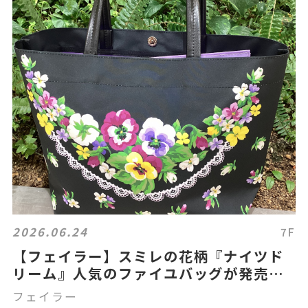
2026.06.24
7F
【フェイラー】スミレの花柄『ナイツド
リーム』人気のファイユバッグが発売さ
れます。
フェイラー