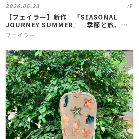
2026.06.23
7F
【フェイラー】新作 『SEASONAL
JOURNEY SUMMER』 季節と旅、乗
り物をテーマにした夏デザインのハンカ
フェイラー
チ