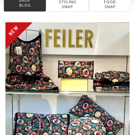
SHOP
STYLING
FOOD
BLOG
SNAP
SNAP