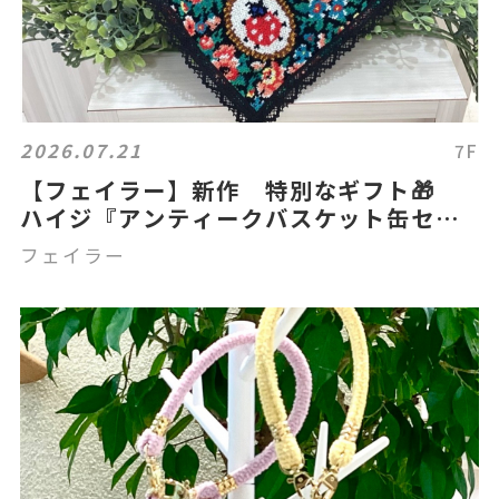
2026.07.21
7F
【フェイラー】新作 特別なギフト🎁
ハイジ『アンティークバスケット缶セッ
ト』
フェイラー