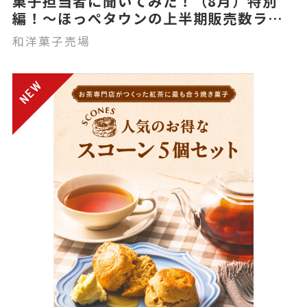
菓子担当者に聞いてみた！（8月）特別
編！～ほっぺタウンの上半期販売数ラン
キング～
和洋菓子売場