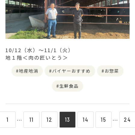
10/12（水）～11/1（火）
地１階＜肉の匠いとう＞
地産地消
バイヤーおすすめ
お惣菜
生鮮食品
1
11
12
13
14
15
24
⋯
⋯