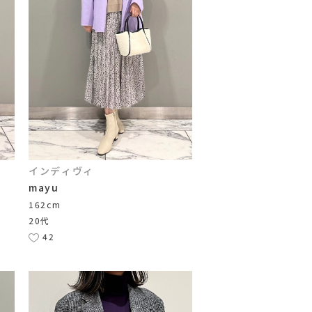
インディヴィ
mayu
162cm
20代
42