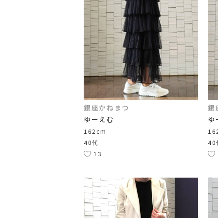
銀座かねまつ
銀
ゆーえむ
ゆ
162cm
16
40代
40
13