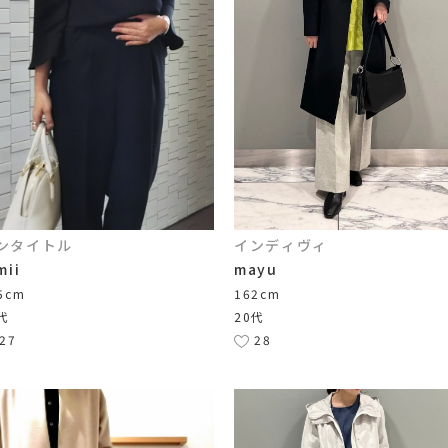
ンタイトル
インディヴィ
mii
mayu
5cm
162cm
代
20代
27
28