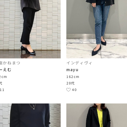
座かねまつ
インディヴィ
ーえむ
mayu
2cm
162cm
代
20代
11
40