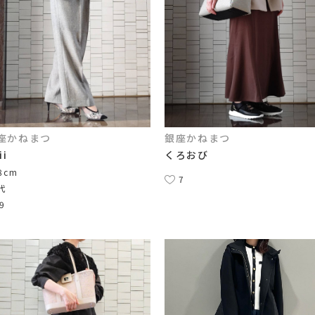
座かねまつ
銀座かねまつ
ii
くろおび
8cm
7
代
9