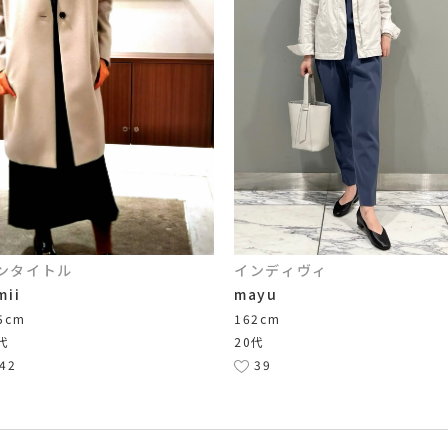
ンタイトル
インディヴィ
mii
mayu
5cm
162cm
代
20代
42
39