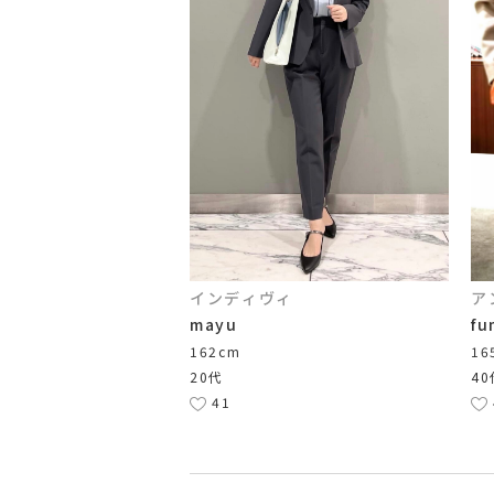
インディヴィ
ア
mayu
fu
162cm
16
20代
40
41