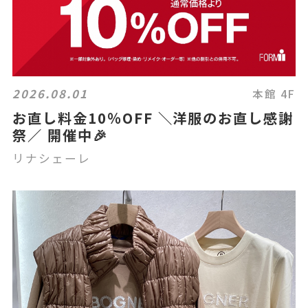
2026.08.01
本館 4F
お直し料金10％OFF ＼洋服のお直し感謝
祭／ 開催中🎉
リナシェーレ