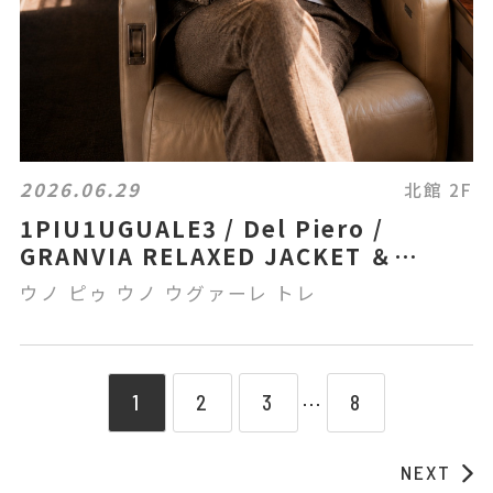
2026.06.29
北館 2F
1PIU1UGUALE3 / Del Piero /
GRANVIA RELAXED JACKET ＆
SLACKS
ウノ ピゥ ウノ ウグァーレ トレ
1
2
3
8
⋯
NEXT