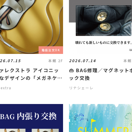
電話注文OK
26.07.15
2026.07.14
本館 2F
本館
ァレクストラ アイコニッ
👜 BAG修理／マグネット
なデザインの「メガネケー
ック交換
」
lextra
リナシェーレ