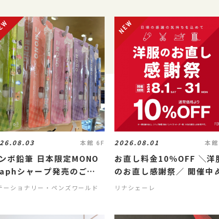
26.08.03
2026.08.01
本館 6F
本館
ンボ鉛筆 日本限定MONO
お直し料金10％OFF ＼洋
raphシャープ発売のご案
のお直し感謝祭／ 開催中
🐱
テーショナリー・ペンズワールド
リナシェーレ