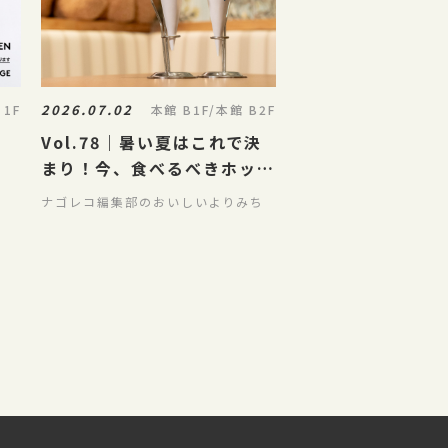
2026.07.02
 1F
本館 B1F/本館 B2F
Vol.78｜暑い夏はこれで決
まり！今、食べるべきホット
&クールな夏のごちパラグル
ナゴレコ編集部のおいしいよりみち
メ