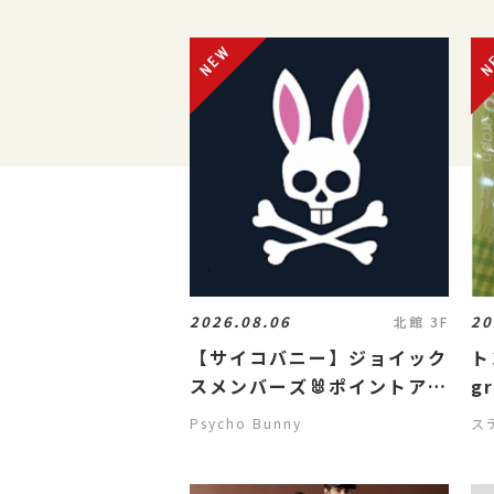
2026.08.06
20
北館 3F
【サイコバニー】ジョイック
ト
スメンバーズ🐰ポイントアッ
g
プフェア‼️
内
Psycho Bunny
ス