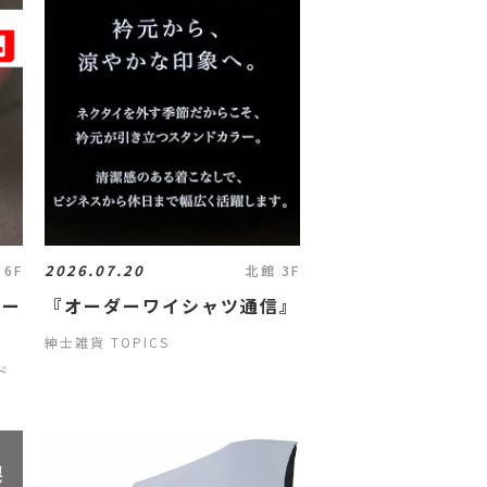
2026.07.20
 6F
北館 3F
ペー
『オーダーワイシャツ通信』
紳士雑貨 TOPICS
ド