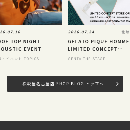
26.07.16
2026.07.24
北館
OOF TOP NIGHT
GELATO PIQUE HOMME
COUSTIC EVENT
LIMITED CONCEPT
STORE
事・イベント TOPICS
GENTA THE STAGE
松坂屋名古屋店 SHOP BLOG トップへ