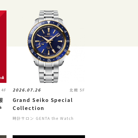
2026.07.26
 4F
北館 5F
服
Grand Seiko Special

Collection
時計サロン GENTA the Watch