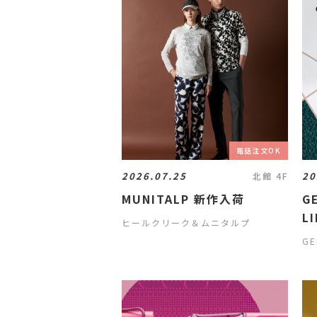
電話注文OK
2026.07.25
20
北館 4F
MUNITALP 新作入荷
G
L
ヒールクリーク＆ムニタルプ
S
GE