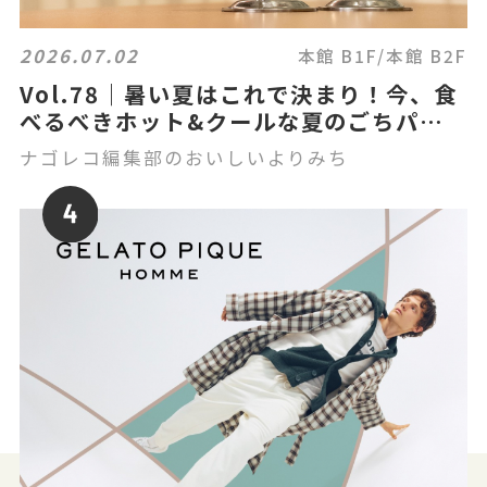
2026.07.02
本館 B1F/本館 B2F
Vol.78｜暑い夏はこれで決まり！今、食
べるべきホット&クールな夏のごちパラ
グルメ
ナゴレコ編集部のおいしいよりみち