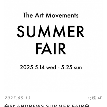
2025.05.13
北館 4F
💎St ANDREWS SUMMER FAIR💎