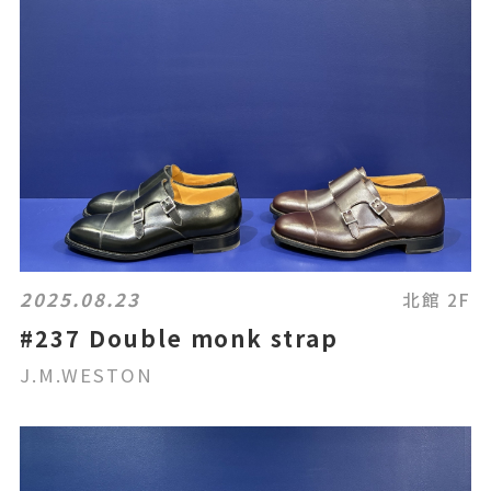
2025.08.23
北館 2F
#237 Double monk strap
J.M.WESTON