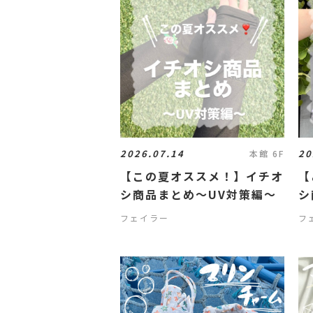
2026.07.14
20
本館 6F
【この夏オススメ！】イチオ
【
シ商品まとめ～UV対策編～
シ
フェイラー
フ