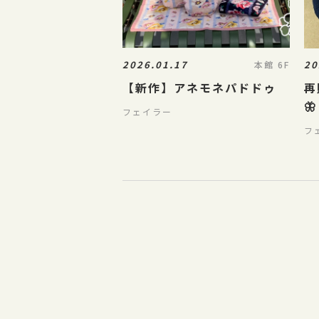
2026.01.17
20
本館 6F
【新作】アネモネパドドゥ
再
🦋
フェイラー
フ