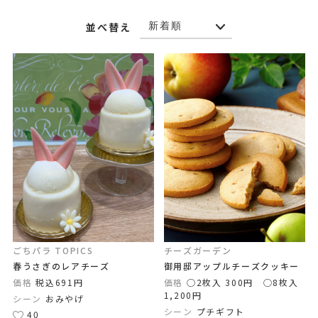
並べ替え
ごちパラ TOPICS
チーズガーデン
春うさぎのレアチーズ
御用邸アップルチーズクッキー
価格
税込691円
価格
◯2枚入 300円 ◯8枚入
1,200円
シーン
おみやげ
シーン
プチギフト
40