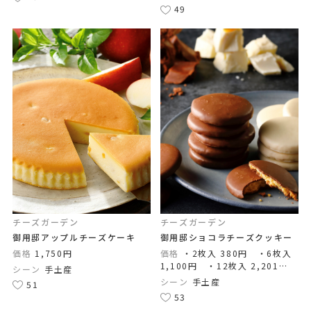
49
チーズガーデン
チーズガーデン
御用邸アップルチーズケーキ
御用邸ショコラチーズクッキー
価格
1,750円
価格
・2枚入 380円 ・6枚入
1,100円 ・12枚入 2,201
シーン
手土産
円 ・18枚入 3,300円
シーン
手土産
51
53