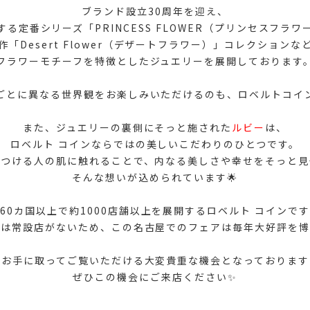
ブランド設立30周年を迎え、
る定番シリーズ「PRINCESS FLOWER（プリンセスフラ
作「Desert Flower（デザートフラワー）」コレクションな
フラワーモチーフを特徴としたジュエリーを展開しております
ごとに異なる世界観をお楽しみいただけるのも、ロベルトコイ
また、ジュエリーの裏側にそっと施された
ルビー
は、
ロベルト コインならではの美しいこだわりのひとつです。
につける人の肌に触れることで、内なる美しさや幸せをそっと見
そんな想いが込められています🌟
60カ国以上で約1000店舗以上を展開するロベルト コインで
には常設店がないため、この名古屋でのフェアは毎年大好評を博
にお手に取ってご覧いただける大変貴重な機会となっております
ぜひこの機会にご来店ください✨