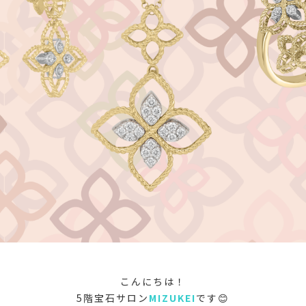
こんにちは！
5階宝石サロン
MIZUKEI
です😊