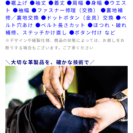
●裾上げ ●袖丈 ●着丈 ●肩幅 ●身幅 ●ウエス
ト ●袖幅 ●ファスナー修理（交換） ●裏地補
修／裏地交換 ●ドットボタン（金具）交換 ●ベ
ルト穴あけ ●ベルト長さカット ●ほつれ・破れ
補修、ステッチかけ直し ●ボタン付け など
※デザインや縫製仕様、商品の状態によっては、お直しをお
断りする場合もございます。ご了承ください
＼大切な革製品を、確かな技術で／