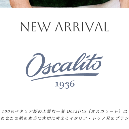
100％イタリア製の上質な一着 Oscalito（オスカリート）は
とあなたの肌を本当に大切に考えるイタリア・トリノ発のブラン