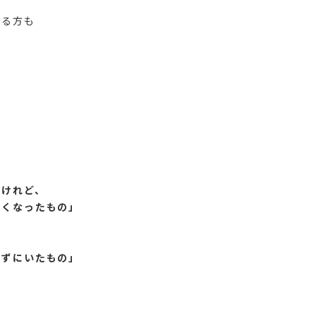
れる方も
、
たけれど、
なくなったもの」
、
きずにいたもの」