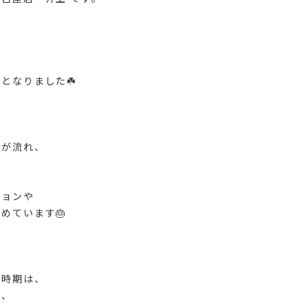
となりました☘️
風が流れ、
ションや
めています🎂
の時期は、
く、