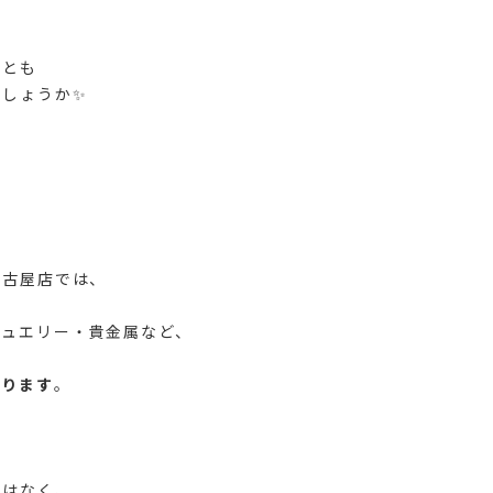
、
ことも
でしょうか✨
名古屋店では、
ジュエリー・貴金属など、
おります
。
ではなく、