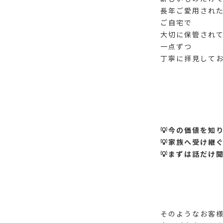
長年ご愛用され
ご自宅で
大切に保管され
一点ずつ
丁寧に拝見してお
💡今の価値を知
💡家族へ受け継
💡まずは話だけ
そのようなお客