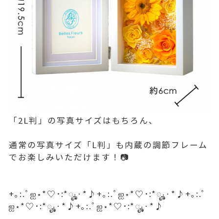
「2L判」の写真サイズはもちろん、
通常の写真サイズ「L判」も内蔵の調節フレーム
でお楽しみいただけます！📷
+｡:.ﾟஐ⋆*♡･:*ೄ‧͙·*♪+｡:.ﾟஐ⋆*♡･:*ೄ‧͙·*♪+｡:.ﾟ
ஐ⋆*♡･:*ೄ‧͙·*♪+｡:.ﾟஐ⋆*♡･:*ೄ‧͙·*♪