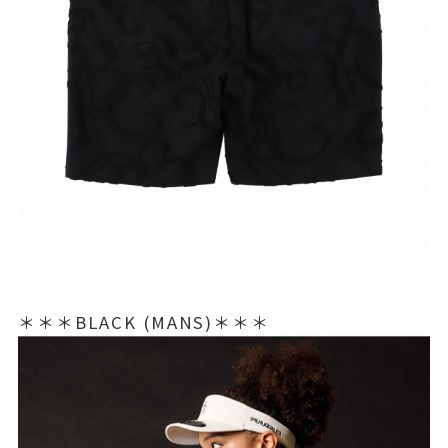
＊＊＊BLACK (MANS)＊＊＊