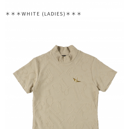
＊＊＊WHITE (LADIES)＊＊＊