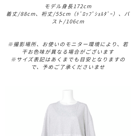
モデル身長172cm
着丈/88cm、裄丈/55cm（ﾄﾞﾛｯﾌﾟｼｮﾙﾀﾞｰ）、バ
スト/106cm
※撮影場所、お使いのモニター環境により、若
干お色味が異なる場合がございます
※サイズ表記はあくまでも目安となりますの
で、予めご了承くださいませ