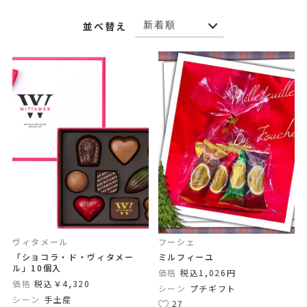
並べ替え
ヴィタメール
フーシェ
「ショコラ・ド・ヴィタメー
ミルフィーユ
ル」10個入
価格
税込1,026円
価格
税込￥4,320
シーン
プチギフト
シーン
手土産
27