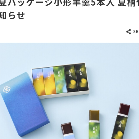
夏パッケージ小形羊羹5本入 夏柄
知らせ