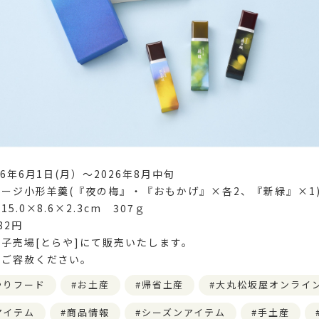
6年6月1日(月）～2026年8月中旬
ージ小形羊羹(『夜の梅』・『おもかげ』×各2、『新緑』×1
.0×8.6×2.3cm 307ｇ
82円
子売場[とらや]にて販売いたします。
はご容赦ください。
やりフード
お土産
帰省土産
大丸松坂屋オンライ
アイテム
商品情報
シーズンアイテム
手土産