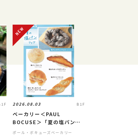
2026.08.03
B1F
B1F
ベーカリー＜PAUL
BOCUSE＞「夏の塩パンフ
ェア」＆「季節のおすすめ商
ポール・ボキューズベーカリー