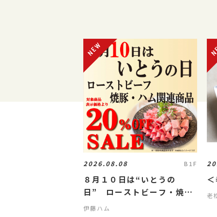
2026.08.08
20
B1F
８月１０日は“いとうの
＜
日” ローストビーフ・焼
老
豚・ハムが２０％OFF‼
伊藤ハム