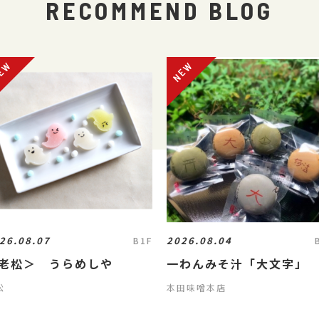
RECOMMEND BLOG
26.08.07
2026.08.04
B1F
老松＞ うらめしや
一わんみそ汁「大文字」
松
本田味噌本店