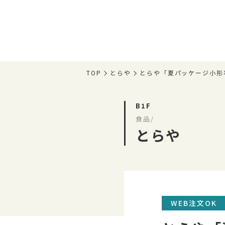
TOP
とらや
とらや「夏パッケージ小形
B1F
食品/
とらや
WEB注文OK