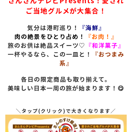
さんさんテレビPresents！愛され
ご当地グルメが大集合！
気分は港町巡り！
『海鮮』
肉の絶景をひとり占め！
『お肉！』
旅のお供は絶品スイーツ♡
『和洋菓子』
一杯やるなら、この一皿と！
『おつまみ
系』
各日の限定商品も取り揃えて。
美味しい日本一周の旅が始まります！😋
＼タップ(クリック)で大きくなります／