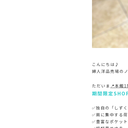
こんにちは♪
婦人洋品売場のノ
ただいま
📍本館
期間限定SHO
✅独自の「しず
✅肩に集中する
✅豊富なポケッ