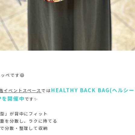
ッペです😄
HEALTHY BACK BAG(ヘル
1階イベントスペース
では
Pを開催中
です✨
く型」が背中にフィット
荷重を分散し、ラクに持てる
トで分散・整理して収納