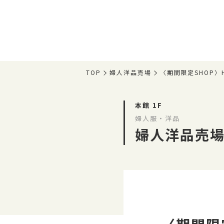
TOP
婦人洋品売場
〈期間限定SHOP〉HE
本館 1F
婦人服・洋品
婦人洋品売