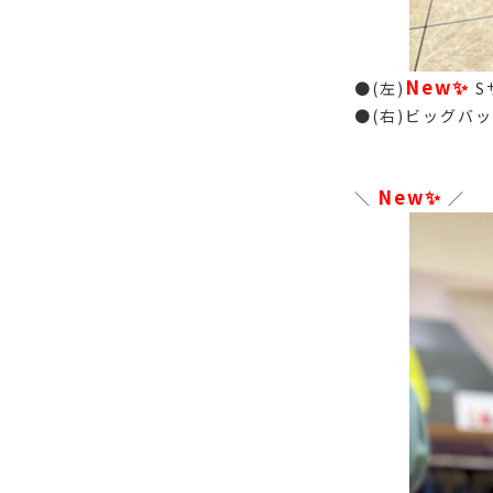
New✨
●(左)
S
●(右)ビッグバッグ
New✨
＼
／