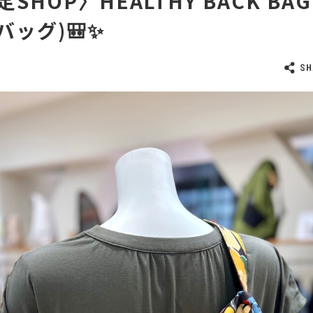
SHOP〉HEALTHY BACK BAG
ッグ)🎒✨