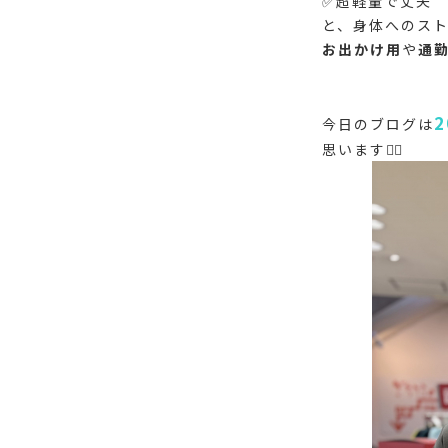
✅超軽量で丈夫
と、身体へのスト
お出かけ用
や
通
今日のブログは
思います💁‍♀️