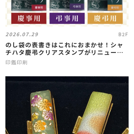
2026.07.29
B2F
のし袋の表書きはこれにおまかせ！シャ
チハタ慶弔クリアスタンプがリニューア
ル！
印鑑印刷