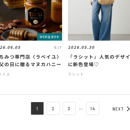
WEB注文OK
26.06.05
2026.05.30
B1F
ちみつ専門店〈ラベイユ〉
『ラシット』人気のデザ
父の日に贈るマヌカハニー
に新色登場♡
ベイユ
ラシット
1
2
3
⋯
14
NEXT