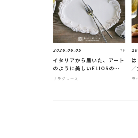
2026.06.05
20
7F
イタリアから届いた、アート
は
のように美しいELIOSの器
／
をご紹介
サラグレース
ラ