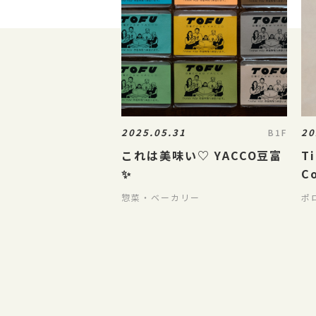
2025.05.31
20
B1F
これは美味い♡ YACCO豆富
Ti
✨
C
惣菜・ベーカリー
ポ