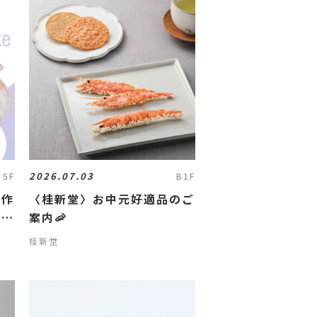
2026.07.03
5F
B1F
新作
〈桂新堂〉お中元好適品のご
しま
案内🦐
桂新堂