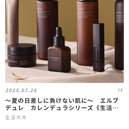
2025.07.28
7F
～夏の日差しに負けない肌に～ エルブ
デュレ カレンデュラシリーズ《生活の
木》
生活の木