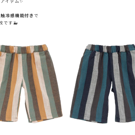
アイテム✨
接触冷感機能付き
で
枚です🐳