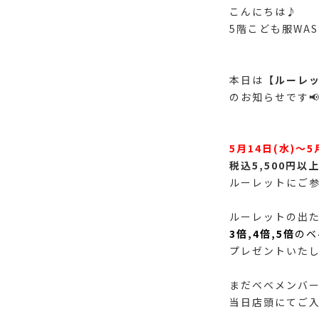
こんにちは♪
5階こども服WA
本日は
【ルーレ
のお知らせです
5月14日(水)〜5
税込5,500円以
ルーレットにご参
ルーレットの出
3倍,4倍,5倍
のベ
プレゼントいたし
まだベベメンバ
当日店頭にてご