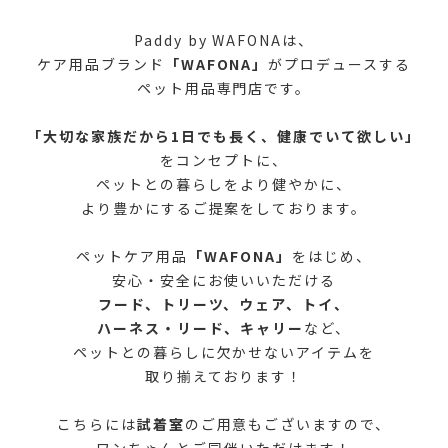
Paddy by WAFONAは、
ケア用品ブランド
「WAFONA」
がプロデュースする
ペット用品専門店です。
「大切な家族だから1日でも長く、健康でいて欲しい
」
をコンセプトに、
ペットとの暮らしをより健やかに、
より豊かにするご提案をしております。
ペットケア用品
「WAFONA」
をはじめ、
安心・安全にお使いいただける
フード、トリーツ、ウェア、トイ、
ハーネス・リード、キャリー
など、
ペットとの暮らしに欠かせないアイテムを
取り揃えております！
こちらには
試着室
のご用意もございますので、
ワンちゃんとご同伴いただけます！