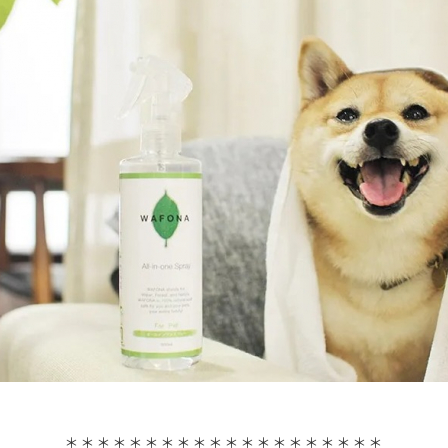
＊＊＊＊＊＊＊＊＊＊＊＊＊＊＊＊＊＊＊＊