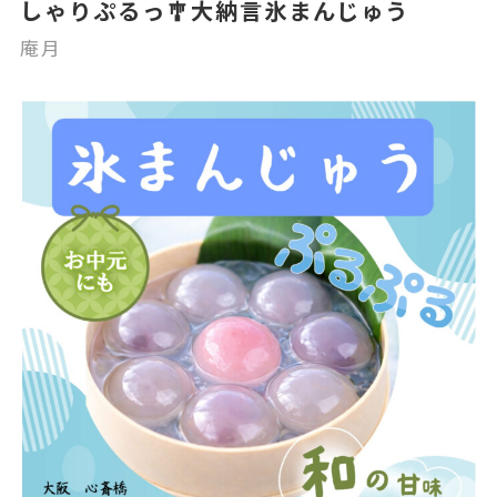
しゃりぷるっ🎐大納言氷まんじゅう
庵月