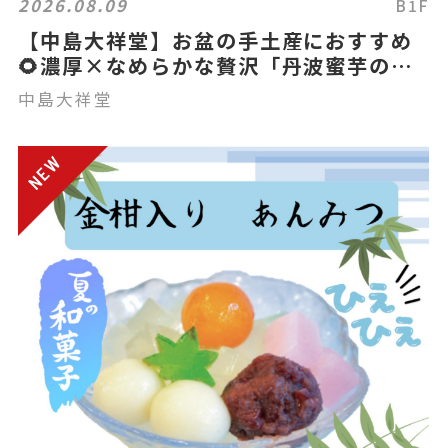
2026.08.09
B1F
【中島大祥堂】お盆の手土産におすすめ
🌻濃厚×なめらかな贅沢「丹波蜜芋のチ
ーズケーキ」
中島大祥堂