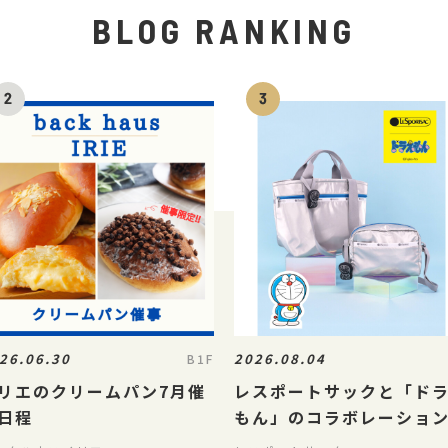
BLOG RANKING
26.06.30
2026.08.04
B1F
リエのクリームパン7月催
レスポートサックと「ド
日程
もん」のコラボレーショ
8/5(水)に発売