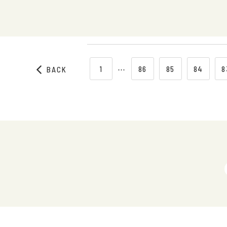
1
⋯
86
85
84
8
BACK