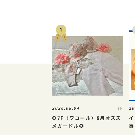
2026.08.04
20
7F
🌻7F〈ワコール〉8月オスス
イ
メガードル🌻
事