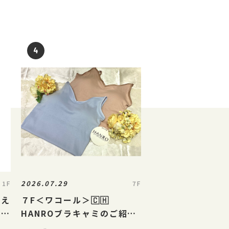
2026.07.29
1F
7F
ラえ
７F＜ワコール＞🇨🇭
ンが
HANROブラキャミのご紹介
🇨🇭